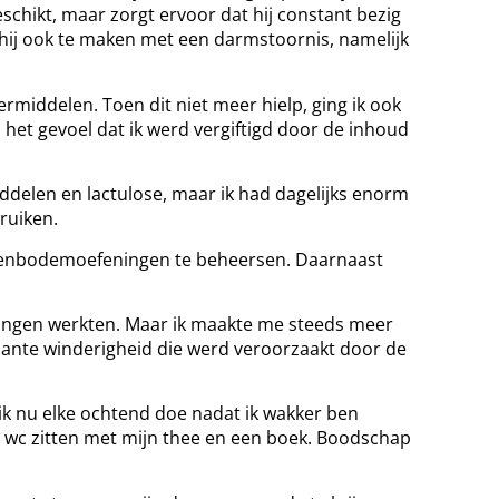
schikt, maar zorgt ervoor dat hij constant bezig
g hij ook te maken met een darmstoornis, namelijk
eermiddelen. Toen dit niet meer hielp, ging ik ook
d het gevoel dat ik werd vergiftigd door de inhoud
delen en lactulose, maar ik had dagelijks enorm
ruiken.
ekkenbodemoefeningen te beheersen. Daarnaast
ssingen werkten. Maar ik maakte me steeds meer
ênante winderigheid die werd veroorzaakt door de
t ik nu elke ochtend doe nadat ik wakker ben
e wc zitten met mijn thee en een boek. Boodschap