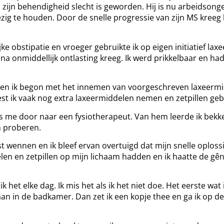
 zijn behendigheid slecht is geworden. Hij is nu arbeidsonge
 bezig te houden. Door de snelle progressie van zijn MS kree
jke obstipatie en vroeger gebruikte ik op eigen initiatief lax
jna onmiddellijk ontlasting kreeg. Ik werd prikkelbaar en ha
t en ik begon met het innemen van voorgeschreven laxeermid
st ik vaak nog extra laxeermiddelen nemen en zetpillen geb
ees me door naar een fysiotherapeut. Van hem leerde ik b
n proberen.
st wennen en ik bleef ervan overtuigd dat mijn snelle oplo
elen en zetpillen op mijn lichaam hadden en ik haatte de g
het elke dag. Ik mis het als ik het niet doe. Het eerste wa
n in de badkamer. Dan zet ik een kopje thee en ga ik op d