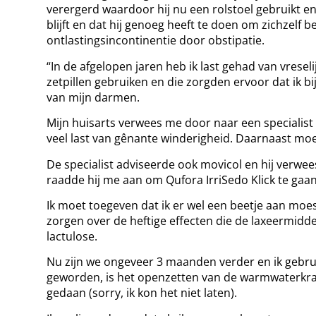
verergerd waardoor hij nu een rolstoel gebruikt en
blijft en dat hij genoeg heeft te doen om zichzelf
ontlastingsincontinentie door obstipatie.
“In de afgelopen jaren heb ik last gehad van vreseli
zetpillen gebruiken en die zorgden ervoor dat ik bi
van mijn darmen.
Mijn huisarts verwees me door naar een specialis
veel last van gênante winderigheid. Daarnaast moe
De specialist adviseerde ook movicol en hij verw
raadde hij me aan om Qufora IrriSedo Klick te gaa
Ik moet toegeven dat ik er wel een beetje aan moe
zorgen over de heftige effecten die de laxeermidd
lactulose.
Nu zijn we ongeveer 3 maanden verder en ik gebruik 
geworden, is het openzetten van de warmwaterkraa
gedaan (sorry, ik kon het niet laten).