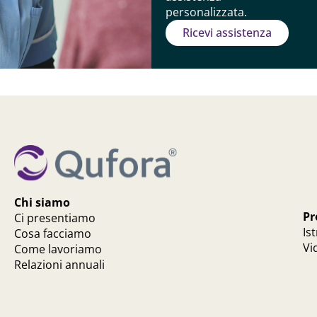
personalizzata.
Ricevi assistenza
Chi siamo
Pr
Ci presentiamo
Is
Cosa facciamo
Vi
Come lavoriamo
Relazioni annuali