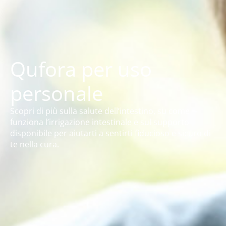
Qufora per uso
personale
Scopri di più sulla salute dell’intestino, su come
funziona l’irrigazione intestinale e sul supporto
disponibile per aiutarti a sentirti fiducioso e sicuro di
te nella cura.