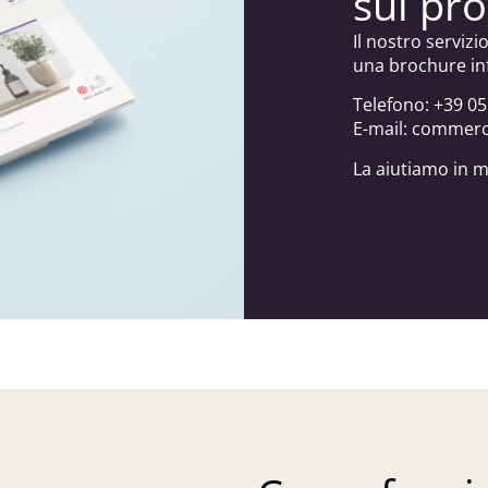
sul pr
Il nostro servizi
una brochure in
Telefono: +39 0
E-mail: commer
La aiutiamo in 