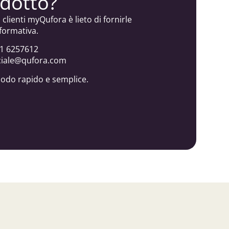
odotto?
o clienti myQufora è lieto di fornirle
formativa.
51 6257612
ciale@qufora.com
modo rapido e semplice.