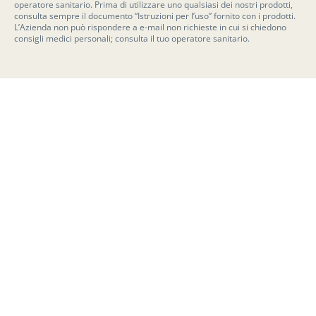
operatore sanitario. Prima di utilizzare uno qualsiasi dei nostri prodotti,
consulta sempre il documento “Istruzioni per l’uso” fornito con i prodotti.
L’Azienda non può rispondere a e-mail non richieste in cui si chiedono
consigli medici personali; consulta il tuo operatore sanitario.