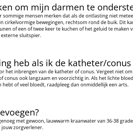
ken om mijn darmen te onderste
aar sommige mensen merken dat als de ontlasting niet mete
in cirkelvormige bewegingen, rechtsom rond de buik. Dit kan
unen of een of twee keer te kuchen of het geluid te maken va
externe sluitspier.
ding heb als ik de katheter/conus
door het inbrengen van de katheter of conus. Vergeet niet om 
f conus ook langzaam en voorzichtig in. Als het lichte blo
n hebt of veel bloedt, raadpleeg dan onmiddellijk een arts.
toevoegen?
noeg met gewoon, lauwwarm kraanwater van 36-38 graden Ce
r jouw zorgverlener.