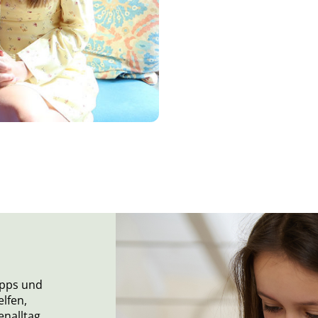
ipps und
elfen,
nalltag