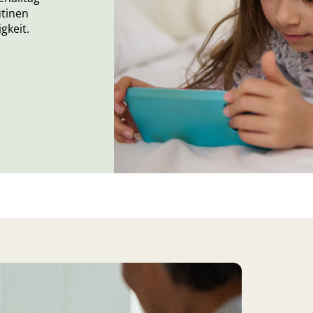
utinen
gkeit.