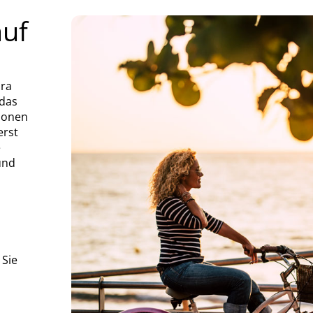
auf
ora
 das
ionen
erst
e
und
 Sie