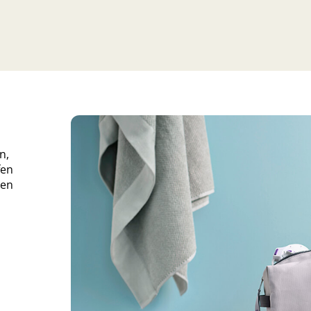
n,
fen
uen