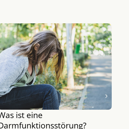
Was ist eine
Wie
Darmfunktionsstörung?
Da