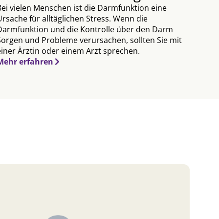
da
Bei vielen Menschen ist die Darmfunktion eine
Ursache für alltäglichen Stress. Wenn die
Darme
Darmfunktion und die Kontrolle über den Darm
leben
Sorgen und Probleme verursachen, sollten Sie mit
Leben
einer Ärztin oder einem Arzt sprechen.
Mehr
Mehr erfahren