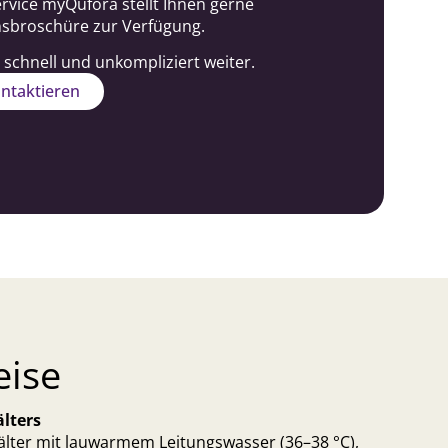
vice myQufora stellt Ihnen gerne
nsbroschüre zur Verfügung.
 schnell und unkompliziert weiter.
ntaktieren
eise
älters
älter mit lauwarmem Leitungswasser (36–38 °C),