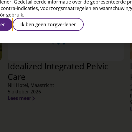
rlener. Gedetailleerde informatie over de gepresenteerde pr
), contra-indicaties, voorzorgsmaatregelen en waarschuwinge
r gebruik.
ner
Ik ben geen zorgverlener
Idealized Integrated Pelvic
Care
NH Hotel, Maastricht
5 oktober 2026
Lees meer