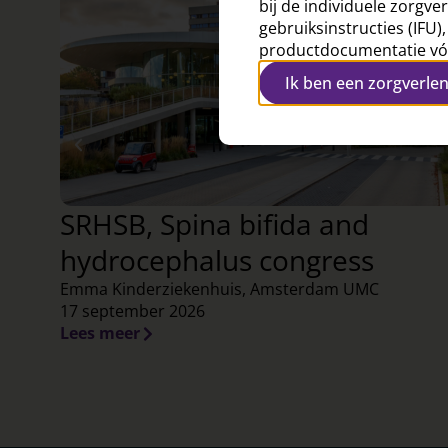
bij de individuele zorgve
gebruiksinstructies (IFU
productdocumentatie vóó
Ik ben een zorgverle
SRHSB, Spina bifida and
hydrocephalus congress
Emma Kinderziekenhuis, Amsterdam UMC
17 september 2026
Lees meer