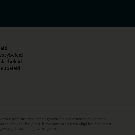
leid
vacybeleid
okiebeleid
ieubeleid
worden gebruikt voor het diagnosticeren of behandelen van een
 Raadpleeg vóór het gebruik van onze producten altijd het document
 gevraagd; raadpleeg uw zorgverlener.