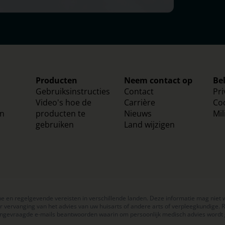
Producten
Neem contact op
Be
Gebruiksinstructies
Contact
Pri
Video's hoe de
Carrière
Co
en
producten te
Nieuws
Mil
gebruiken
Land wijzigen
e en regelgevende vereisten in verschillende landen. Deze informatie mag niet 
er vervanging van het advies van uw huisarts of andere arts of verpleegkundige.
n ongevraagde e-mails beantwoorden waarin om persoonlijk medisch advies wordt