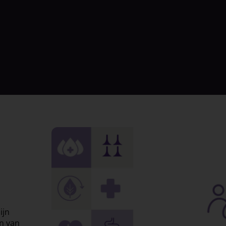
ijn
n van