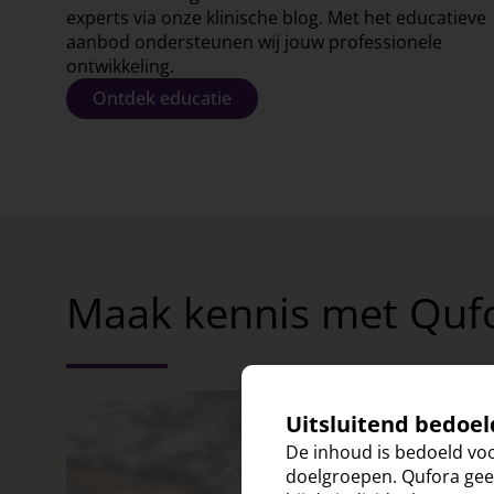
experts via onze klinische blog. Met het educatieve
aanbod ondersteunen wij jouw professionele
ontwikkeling.
Ontdek educatie
Maak kennis met Quf
Uitsluitend bedoel
De inhoud is bedoeld voo
doelgroepen. Qufora geef