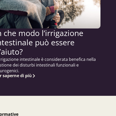
n che modo l’irrigazione
ntestinale può essere
’aiuto?
irrigazione intestinale è considerata benefica nella
stione dei disturbi intestinali funzionali e
urogenici.
r saperne di più
formative