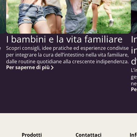
I bambini e la vita familiare
I
i
e
Scopri consigli, idee pratiche ed esperienze condivise
per integrare la cura dell’intestino nella vita familiare,
d
dalle routine quotidiane alla crescente indipendenza.
Per saperne di più
L’
ge
ne
Pe
Prodotti
Contattaci
In