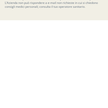
L’Azienda non può rispondere a e-mail non richieste in cui si chiedono
consigli medici personali; consulta il tuo operatore sanitario.