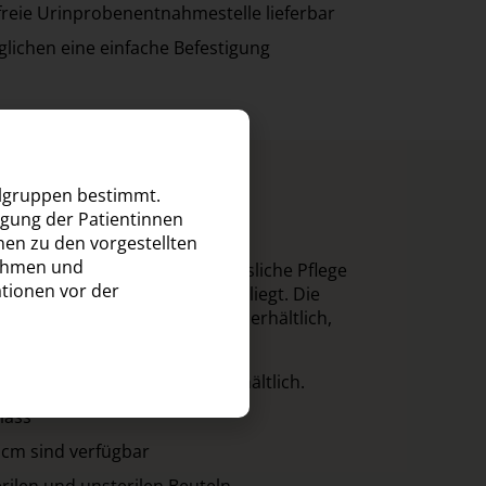
lfreie Urinprobenentnahmestelle lieferbar
lichen eine einfache Befestigung
elgruppen bestimmt.
el
rgung der Patientinnen
nen zu den vorgestellten
nahmen und
user, Pflegeheime und die häusliche Pflege
ationen vor der
Funktionalität und Sicherheit liegt. Die
nen Ausführungen und Größen erhältlich,
recht zu werden.
ml, 1,5 Liter und 2,0 Liter erhältlich.
lass
 cm sind verfügbar
rilen und unsterilen Beuteln