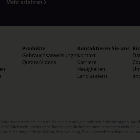
Mehr erfahren
Produkte
Kontaktieren Sie uns
Ric
Gebrauchsanweisungen
Kontakt
Dat
Qufora-Videos
Karriere
Coo
ten
Neuigkeiten
Umw
e
Land ändern
Im
 Ländern unterschiedlichen medizinischen und gesetzlichen Anforderungen unter
sdrücklich nicht um ärztliche Ratschläge; die Informationen ersetzen nicht die
ts stets die mitgelieferte Gebrauchsanweisung. Das Unternehmen kann keine un