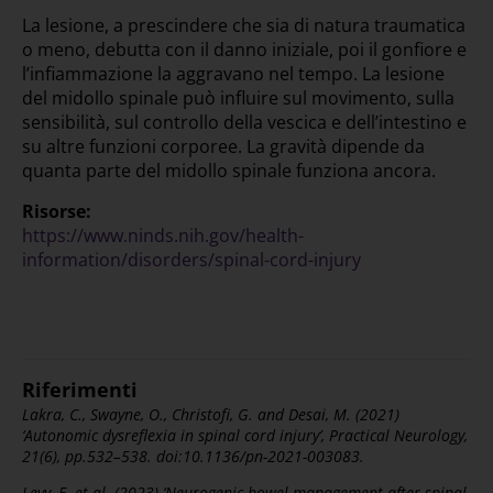
La lesione, a prescindere che sia di natura traumatica
o meno, debutta con il danno iniziale, poi il gonfiore e
l’infiammazione la aggravano nel tempo. La lesione
del midollo spinale può influire sul movimento, sulla
sensibilità, sul controllo della vescica e dell’intestino e
su altre funzioni corporee. La gravità dipende da
quanta parte del midollo spinale funziona ancora.
Risorse:
https://www.ninds.nih.gov/health-
information/disorders/spinal-cord-injury
Riferimenti
Lakra, C., Swayne, O., Christofi, G. and Desai, M. (2021)
‘Autonomic dysreflexia in spinal cord injury’, Practical Neurology,
21(6), pp.532–538. doi:10.1136/pn-2021-003083.
Levy, E. et al. (2023) ‘Neurogenic bowel management after spinal